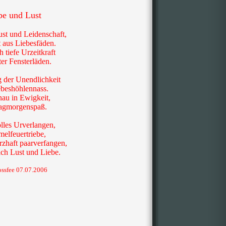
be und Lust
st und Leidenschaft,
 aus Liebesfäden.
 tiefe Urzeitkraft
ter Fensterläden.
 der Unendlichkeit
ebeshöhlennass.
au in Ewigkeit,
agmorgenspaß.
lles Urverlangen,
elfeuertriebe,
rzhaft paarverfangen,
ich Lust und Liebe.
ossfee 07.07.2006