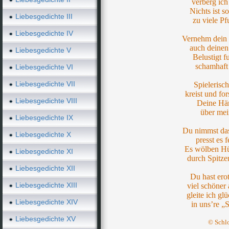
verberg ich
Nichts ist so
Liebesgedichte III
zu viele Pf
Liebesgedichte IV
Vernehm dein 
auch deinen
Liebesgedichte V
Belustigt 
schamhaft
Liebesgedichte VI
Liebesgedichte VII
Spielerisc
kreist und f
Liebesgedichte VIII
Deine Hän
über mei
Liebesgedichte IX
Du nimmst das
Liebesgedichte X
presst es 
Es wölben Hü
Liebesgedichte XI
durch Spitzen
Liebesgedichte XII
Du hast ero
Liebesgedichte XIII
viel schöner
gleite ich gl
Liebesgedichte XIV
in uns’re „
Liebesgedichte XV
© Schl