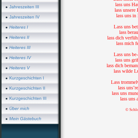
lass uns Ha
Jahreszeiten III
lass unsere 
lass uns in
Jahreszeiten IV
Lass uns bet
Heiteres I
lass bera
Heiteres II
lass dich verfü
lass mich f
Heiteres III
Lass uns be-
Heiteres IV
lass uns gri
lass dich beman
Heiteres V
lass wilde L
Kurzgeschichten I
Lass trommelw
lass uns’r
Kurzgeschichten II
lass uns mun
Kurzgeschichten III
lass uns 
Über mich
© Schl
Mein Gästebuch