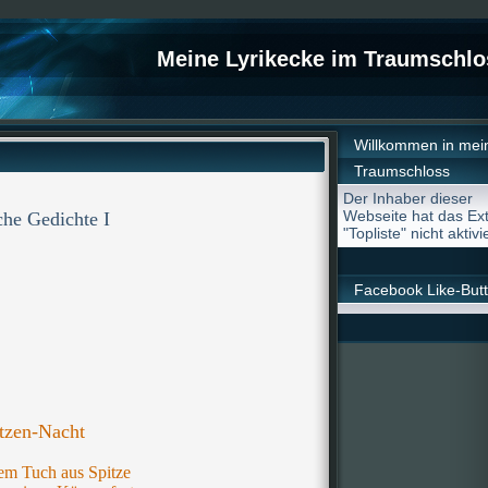
Meine Lyrikecke im Traumschlo
Willkommen in me
Traumschloss
Der Inhaber dieser
Webseite hat das Ex
che Gedichte I
"Topliste" nicht aktivie
Facebook Like-But
tzen-Nacht
em Tuch aus Spitze