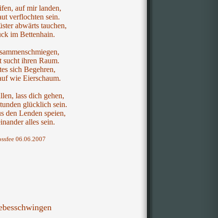
ifen, auf mir landen,
ut verflochten sein.
üster abwärts tauchen,
ck im Bettenhain.
usammenschmiegen,
it sucht ihren Raum.
tes sich Begehren,
 auf wie Eierschaum.
llen, lass dich gehen,
Stunden glücklich sein.
s den Lenden speien,
inander alles sein.
ossfee 06.06.2007
ebesschwingen