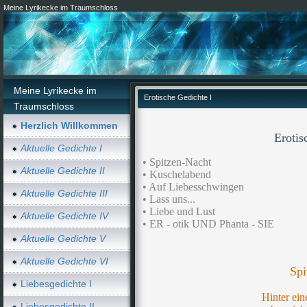
Meine Lyrikecke im Traumschloss
Meine Lyrikecke im
Erotische Gedichte I
Traumschloss
Herzlich Willkommen
Erotis
Aktuelle Gedichte I
• Spitzen-Nacht
Aktuelle Gedichte II
• Kuschelabend
• Auf Liebesschwingen
Aktuelle Gedichte III
• Lass uns...
• Liebe und Lust
Aktuelle Gedichte IV
• ER - otik UND Phanta - SIE
Aktuelle Gedichte V
Aktuelle Gedichte VI
Spi
Liebesgedichte I
Hinter ein
Liebesgedichte II