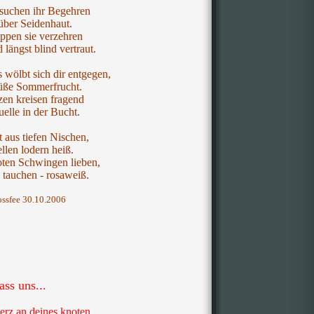
suchen ihr Begehren
 über Seidenhaut.
ppen sie verzehren
längst blind vertraut.
 wölbt sich dir entgegen,
üße Sommerfrucht.
zen kreisen fragend
elle in der Bucht.
t aus tiefen Nischen,
llen lodern heiß.
oten Schwingen lieben,
 tauchen - rosaweiß.
ossfee 30.10.2006
ass uns...
rz an deines knoten,