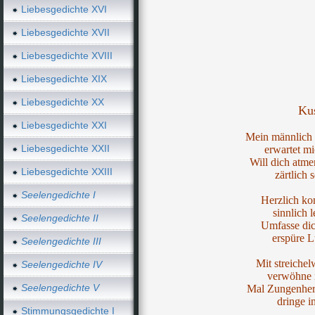
Liebesgedichte XVI
Liebesgedichte XVII
Liebesgedichte XVIII
Liebesgedichte XIX
Liebesgedichte XX
Ku
Liebesgedichte XXI
Mein männlich 
Liebesgedichte XXII
erwartet m
Will dich atme
Liebesgedichte XXIII
zärtlich s
Seelengedichte I
Herzlich ko
sinnlich l
Seelengedichte II
Umfasse dic
erspüre Lu
Seelengedichte III
Mit streiche
Seelengedichte IV
verwöhne i
Seelengedichte V
Mal Zungenherz
dringe i
Stimmungsgedichte I