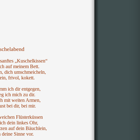
schelabend
sanftes „Kuschelkissen“
ich auf meinem Bett.
n, dich umschmeicheln,
ein, frivol, kokett.
mm ich dir entgegen,
eg ich mich zu dir.
h mit weiten Armen,
st bei dir, bei mir.
lweichen Flüsterküssen
ch dein linkes Ohr,
en auf dein Bäuchlein,
n deine Sinne vor.