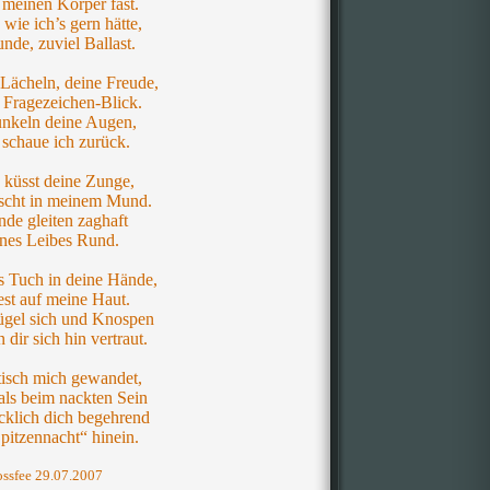
 meinen Körper fast.
 wie ich’s gern hätte,
unde, zuviel Ballast.
Lächeln, deine Freude,
 Fragezeichen-Blick.
funkeln deine Augen,
 schaue ich zurück.
h küsst deine Zunge,
orscht in meinem Mund.
de gleiten zaghaft
nes Leibes Rund.
 Tuch in deine Hände,
fest auf meine Haut.
gel sich und Knospen
 dir sich hin vertraut.
tisch mich gewandet,
 als beim nackten Sein
ücklich dich begehrend
Spitzennacht“ hinein.
ossfee 29.07.2007