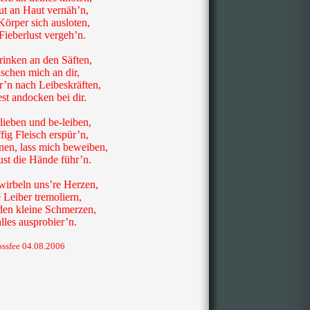
ut an Haut vernäh’n,
Körper sich ausloten,
 Fieberlust vergeh’n.
rinken an den Säften,
uschen mich an dir,
hr’n nach Leibeskräften,
est andocken bei dir.
lieben und be-leiben,
ffig Fleisch erspür’n,
nen, lass mich beweiben,
ust die Hände führ’n.
irbeln uns’re Herzen,
e Leiber tremoliern,
den kleine Schmerzen,
alles ausprobier’n.
ossfee 04.08.2006