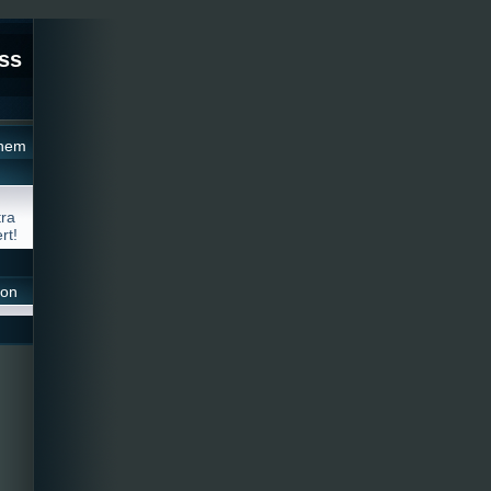
ss
inem
tra
rt!
ton