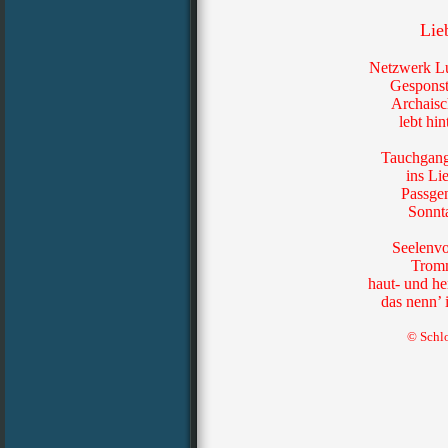
Lie
Netzwerk Lu
Gesponst
Archaisch
lebt hin
Tauchgang
ins Li
Passgen
Sonnt
Seelenvo
Tromm
haut- und he
das nenn’ 
© Schl