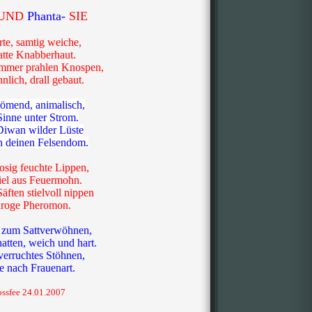
UND
Phanta-
SIE
rte, samtig weiche,
atte Knabberhaut.
mmer prahlen Knospen,
nnlich, drall gebaut.
römend, animalisch,
Sinne unter Strom.
iwan wilder Lüste
h deinen Felsendom.
sig feuchte Lippen,
el aus Feuermohn.
äften stielvoll nippen
droge Pheromon.
 zum Sattverwöhnen,
atten, weich und hart.
erruchtes Stöhnen,
e nach Frauenart.
ossfee 24.01.2007