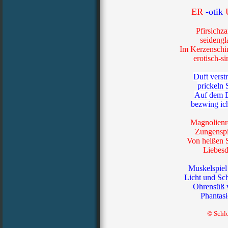
ER
-otik
Pfirsichza
seidengl
Im Kerzenschi
erotisch-si
Duft verst
prickeln 
Auf dem D
bezwing ic
Magnolienro
Zungenspi
Von heißen S
Liebes
Muskelspiel
Licht und Sch
Ohrensüß v
Phantasi
© Schl