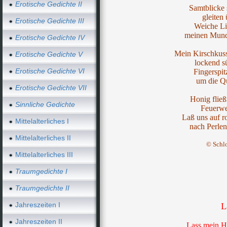
Erotische Gedichte II
Samtblicke 
gleiten
Erotische Gedichte III
Weiche Li
meinen Mund 
Erotische Gedichte IV
Mein Kirschkuss
Erotische Gedichte V
lockend s
Erotische Gedichte VI
Fingerspit
um die Qu
Erotische Gedichte VII
Honig fließ
Sinnliche Gedichte
Feuerwe
Laß uns auf r
Mittelalterliches I
nach Perlen
Mittelalterliches II
© Schl
Mittelalterliches III
Traumgedichte I
Traumgedichte II
Jahreszeiten I
L
Jahreszeiten II
Lass mein He